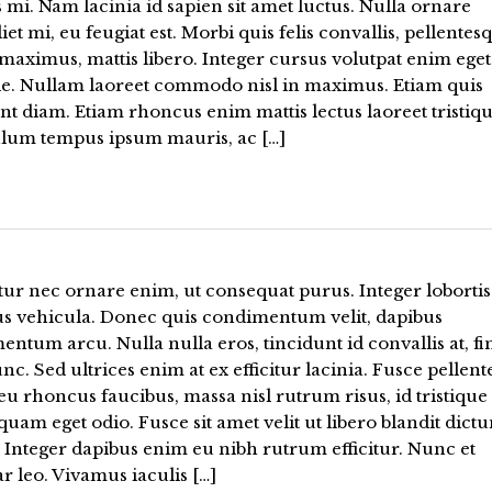
is mi. Nam lacinia id sapien sit amet luctus. Nulla ornare
et mi, eu feugiat est. Morbi quis felis convallis, pellentes
aximus, mattis libero. Integer cursus volutpat enim eget
ie. Nullam laoreet commodo nisl in maximus. Etiam quis
nt diam. Etiam rhoncus enim mattis lectus laoreet tristiqu
ulum tempus ipsum mauris, ac […]
ur nec ornare enim, ut consequat purus. Integer lobortis
us vehicula. Donec quis condimentum velit, dapibus
ntum arcu. Nulla nulla eros, tincidunt id convallis at, fi
nc. Sed ultrices enim at ex efficitur lacinia. Fusce pellent
u rhoncus faucibus, massa nisl rutrum risus, id tristique
uam eget odio. Fusce sit amet velit ut libero blandit dict
 Integer dapibus enim eu nibh rutrum efficitur. Nunc et
r leo. Vivamus iaculis […]