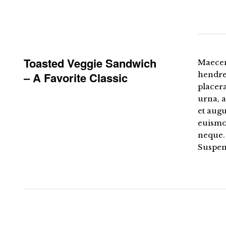
Toasted Veggie Sandwich
Maecen
– A Favorite Classic
hendrer
placera
urna, 
et augu
euismod
neque.
Suspen