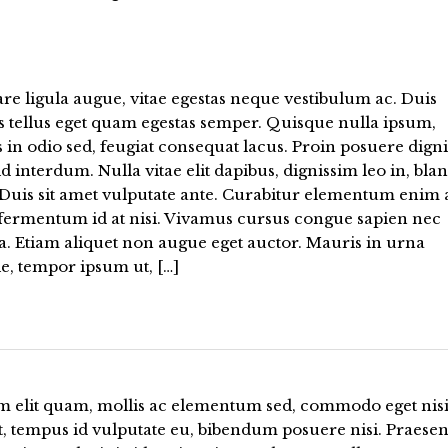
re ligula augue, vitae egestas neque vestibulum ac. Duis
s tellus eget quam egestas semper. Quisque nulla ipsum,
s in odio sed, feugiat consequat lacus. Proin posuere dign
d interdum. Nulla vitae elit dapibus, dignissim leo in, blan
 Duis sit amet vulputate ante. Curabitur elementum enim a
 fermentum id at nisi. Vivamus cursus congue sapien nec
la. Etiam aliquet non augue eget auctor. Mauris in urna
e, tempor ipsum ut, […]
m elit quam, mollis ac elementum sed, commodo eget nisi
t, tempus id vulputate eu, bibendum posuere nisi. Praesen