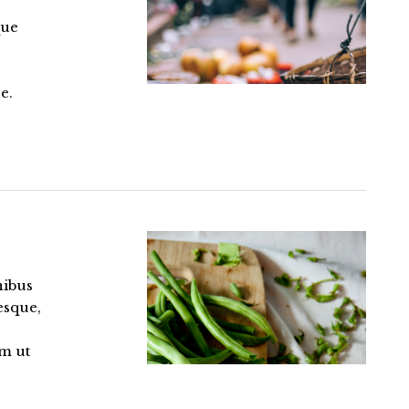
que
e.
nibus
esque,
um ut