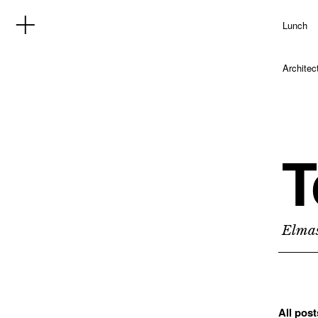
Lunch
Architec
T
Elmas
All post