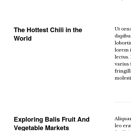
The Hottest Chili in the
Ut orna
dapibu
World
loborti
lorem i
lectus.
varius
fringil
molesti
Exploring Balis Fruit And
Aliqua
Vegetable Markets
leo era