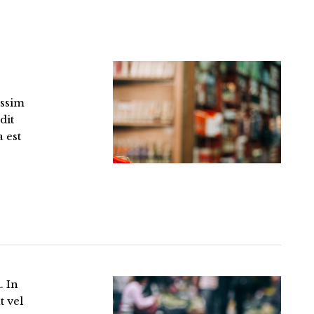
issim
dit
 est
. In
t vel