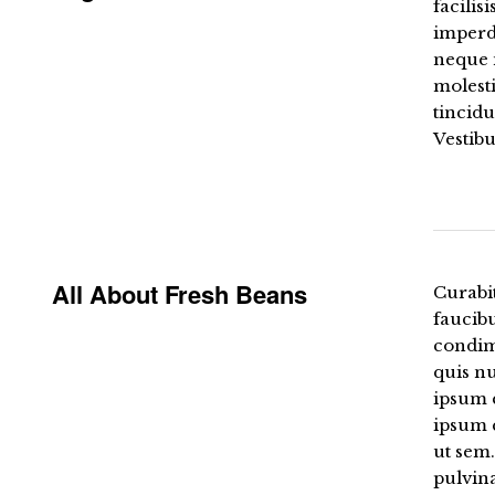
facilis
imperdi
neque m
molest
tincidu
Vestib
All About Fresh Beans
Curabit
faucib
condime
quis nu
ipsum e
ipsum q
ut sem.
pulvina